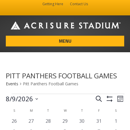
Getting Here
Contact Us
Facebook
Instagram
X-twitter
MENU
PITT PANTHERS FOOTBALL GAMES
Events
Pitt Panthers Football Games
Events
E
E
8/9/2026
S
M
e
S
v
v
S
o
a
H
C
S
SUNDAY
M
MONDAY
T
TUESDAY
W
WEDNESDAY
T
THURSDAY
F
FRIDAY
S
SATURD
e
n
e
O
e
r
t
W
n
a
l
c
0
0
0
0
0
0
0
26
27
28
29
30
31
1
n
F
h
h
t
e
e
e
e
e
e
e
I
e
l